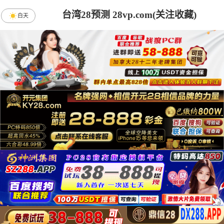
台湾28预测 28vp.com(关注收藏)
白天