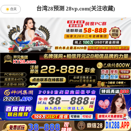
台湾28预测 28vp.com(关注收藏)
白天