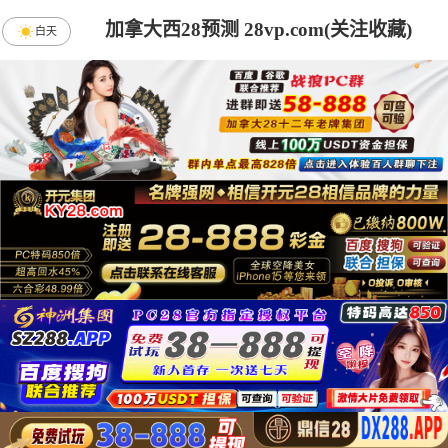
加拿大西28预测 28vp.com(关注收藏)
白天