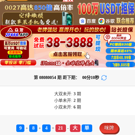
第
08080054
期 距下期：
00
分
10
秒
大双
未开:
3
期
小单
未开:
2
期
小双
未开:
6
期
9
8
4
21
大
单
咪牌
+
+
=
-