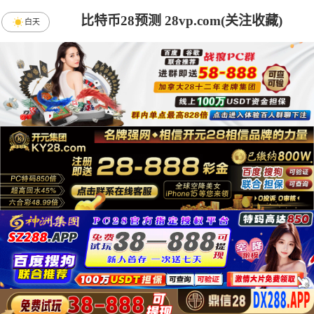
比特币28预测 28vp.com(关注收藏)
白天