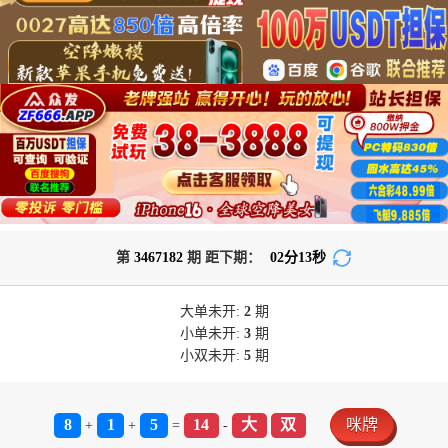
第
3467182
期 距下期：
02
分
13
秒
大单
未开:
2
期
小单
未开:
3
期
小双
未开:
5
期
8
1
5
14
大
双
咪牌
+
+
=
-